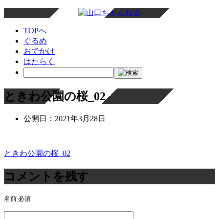
TOPへ
ぐるめ
おでかけ
はたらく
ときわ公園の桜_02
公開日：
2021年3月28日
ときわ公園の桜_02
投
稿
コメントを残す
ナ
名前
必須
ビ
ゲ