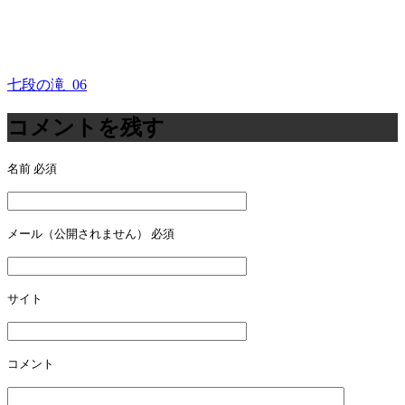
七段の滝_06
投
稿
コメントを残す
ナ
名前
必須
ビ
ゲ
ー
メール（公開されません）
必須
シ
ョ
サイト
ン
コメント