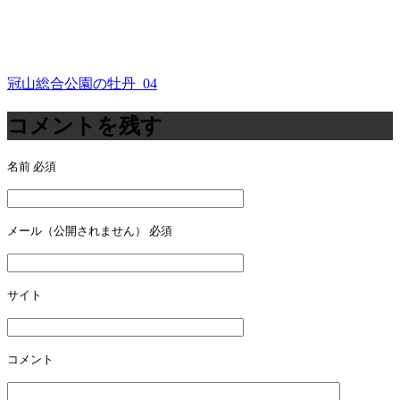
冠山総合公園の牡丹_04
投
稿
コメントを残す
ナ
名前
必須
ビ
ゲ
ー
メール（公開されません）
必須
シ
ョ
サイト
ン
コメント