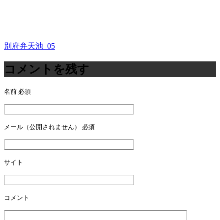
別府弁天池_05
投
稿
コメントを残す
ナ
名前
必須
ビ
ゲ
ー
メール（公開されません）
必須
シ
ョ
サイト
ン
コメント