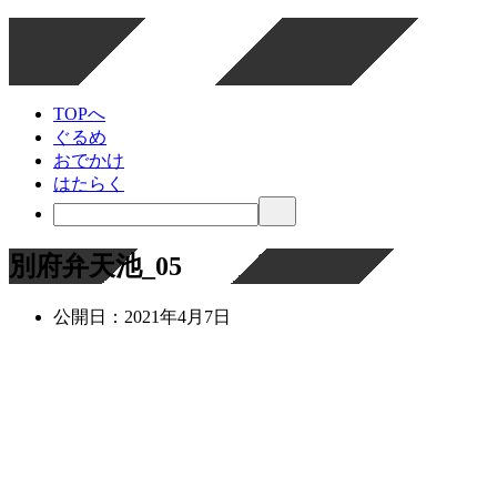
TOPへ
ぐるめ
おでかけ
はたらく
別府弁天池_05
公開日：
2021年4月7日