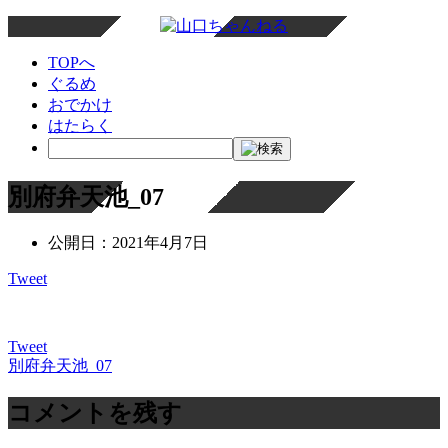
TOPへ
ぐるめ
おでかけ
はたらく
別府弁天池_07
公開日：
2021年4月7日
Tweet
Tweet
別府弁天池_07
投
稿
コメントを残す
ナ