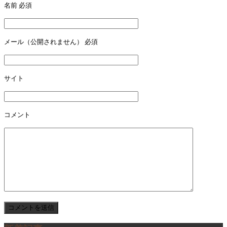
名前
必須
ビ
ゲ
ー
メール（公開されません）
必須
シ
ョ
サイト
ン
コメント