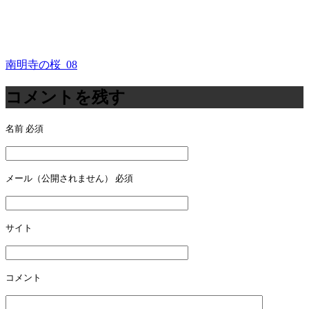
南明寺の桜_08
投
稿
コメントを残す
ナ
名前
必須
ビ
ゲ
ー
メール（公開されません）
必須
シ
ョ
サイト
ン
コメント