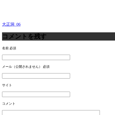
大正洞_06
投
稿
コメントを残す
ナ
名前
必須
ビ
ゲ
ー
メール（公開されません）
必須
シ
ョ
サイト
ン
コメント