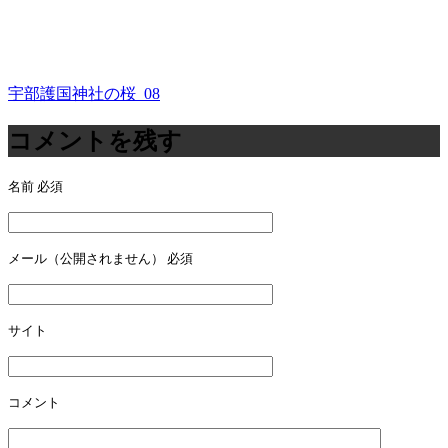
宇部護国神社の桜_08
投
稿
コメントを残す
ナ
名前
必須
ビ
ゲ
ー
メール（公開されません）
必須
シ
ョ
サイト
ン
コメント