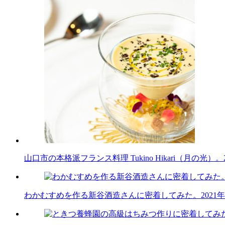
山口市の本格派フランス料理 Tukino Hikari（月の光）。
わかむすめを作る新谷酒造さんに密着してみた。
2021