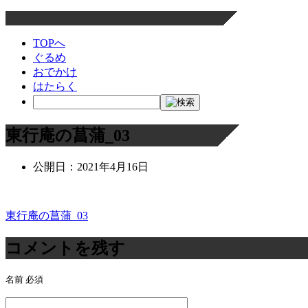
TOPへ
ぐるめ
おでかけ
はたらく
東行庵の菖蒲_03
公開日：
2021年4月16日
東行庵の菖蒲_03
投
稿
コメントを残す
ナ
名前
必須
ビ
ゲ