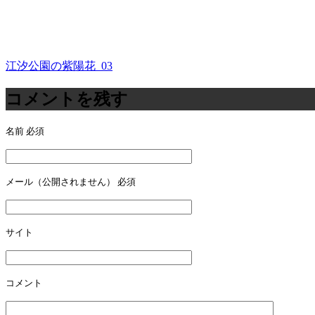
江汐公園の紫陽花_03
投
稿
コメントを残す
ナ
名前
必須
ビ
ゲ
ー
メール（公開されません）
必須
シ
ョ
サイト
ン
コメント