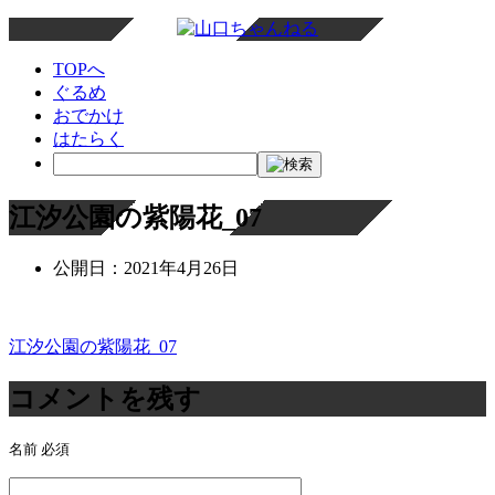
TOPへ
ぐるめ
おでかけ
はたらく
江汐公園の紫陽花_07
公開日：
2021年4月26日
江汐公園の紫陽花_07
投
稿
コメントを残す
ナ
名前
必須
ビ
ゲ