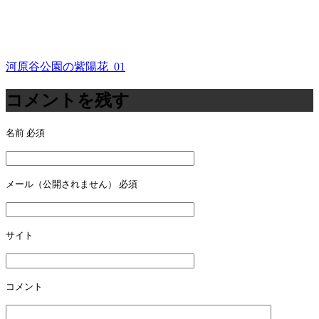
河原谷公園の紫陽花_01
投
稿
コメントを残す
ナ
名前
必須
ビ
ゲ
ー
メール（公開されません）
必須
シ
ョ
サイト
ン
コメント