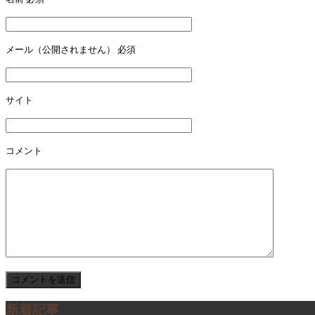
ビ
ゲ
ー
メール（公開されません）
必須
シ
ョ
サイト
ン
コメント
新着記事