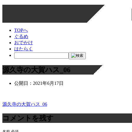
TOPへ
ぐるめ
おでかけ
はたらく
源久寺の大賀ハス_06
公開日：
2021年6月17日
源久寺の大賀ハス_06
投
稿
コメントを残す
ナ
名前
必須