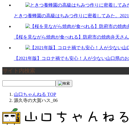
ときつ養蜂園の高級はちみつ作りに密着してみた。
202
【桜を見ながら焼肉が食べれる】防府市の焼肉弁天さん
【2021年版】コロナ禍でも安心！人が少ない山口県の
サイト内検索
山口ちゃんねる
TOP
源久寺の大賀ハス_06