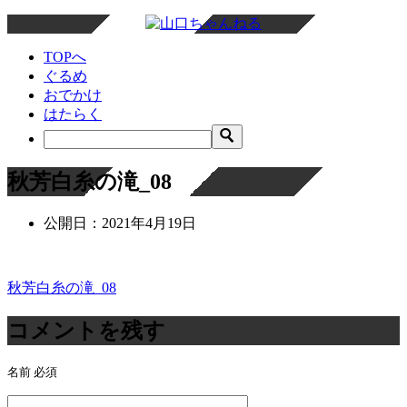
TOPへ
ぐるめ
おでかけ
はたらく
秋芳白糸の滝_08
公開日：
2021年4月19日
秋芳白糸の滝_08
投
稿
コメントを残す
ナ
名前
必須
ビ