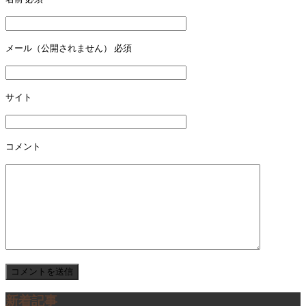
ビ
ゲ
ー
メール（公開されません）
必須
シ
ョ
サイト
ン
コメント
新着記事