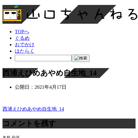
TOPへ
ぐるめ
おでかけ
はたらく
西浦えひめあやめ自生地_14
公開日：
2021年4月17日
西浦えひめあやめ自生地_14
投
稿
コメントを残す
ナ
名前
必須