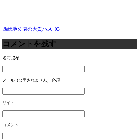
西緑地公園の大賀ハス_03
投
稿
コメントを残す
ナ
名前
必須
ビ
ゲ
ー
メール（公開されません）
必須
シ
ョ
サイト
ン
コメント