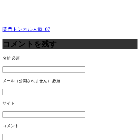
関門トンネル人道_07
投
稿
コメントを残す
ナ
名前
必須
ビ
ゲ
ー
メール（公開されません）
必須
シ
ョ
サイト
ン
コメント