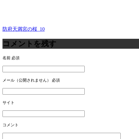
防府天満宮の桜_10
投
稿
コメントを残す
ナ
名前
必須
ビ
ゲ
ー
メール（公開されません）
必須
シ
ョ
サイト
ン
コメント