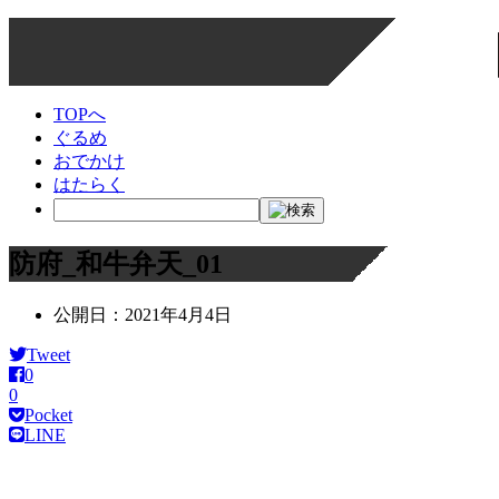
TOPへ
ぐるめ
おでかけ
はたらく
防府_和牛弁天_01
公開日：
2021年4月4日
Tweet
0
0
Pocket
LINE