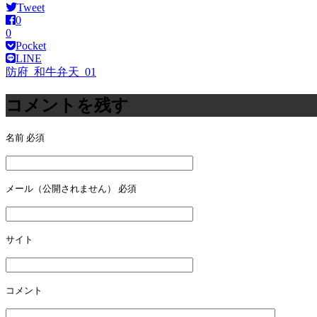
Tweet
0
0
Pocket
LINE
防府_和牛弁天_01
投
稿
コメントを残す
ナ
名前
必須
ビ
ゲ
ー
メール（公開されません）
必須
シ
ョ
サイト
ン
コメント