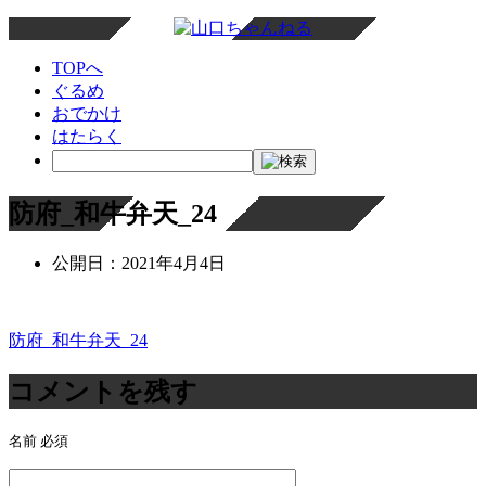
TOPへ
ぐるめ
おでかけ
はたらく
防府_和牛弁天_24
公開日：
2021年4月4日
防府_和牛弁天_24
投
稿
コメントを残す
ナ
名前
必須
ビ
ゲ