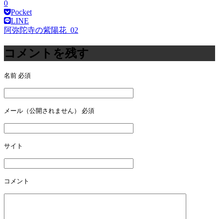
0
Pocket
LINE
阿弥陀寺の紫陽花_02
投
稿
コメントを残す
ナ
名前
必須
ビ
ゲ
ー
メール（公開されません）
必須
シ
ョ
サイト
ン
コメント