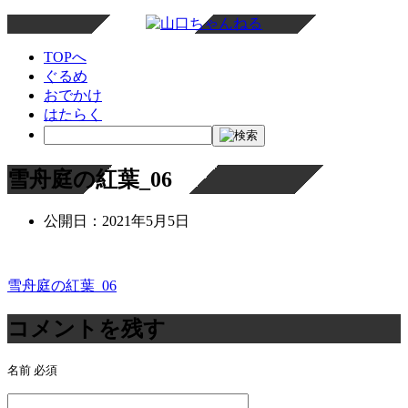
TOPへ
ぐるめ
おでかけ
はたらく
雪舟庭の紅葉_06
公開日：
2021年5月5日
雪舟庭の紅葉_06
投
稿
コメントを残す
ナ
名前
必須
ビ
ゲ