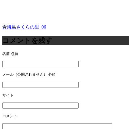
青海島さくらの里_06
投
稿
コメントを残す
ナ
名前
必須
ビ
ゲ
ー
メール（公開されません）
必須
シ
ョ
サイト
ン
コメント