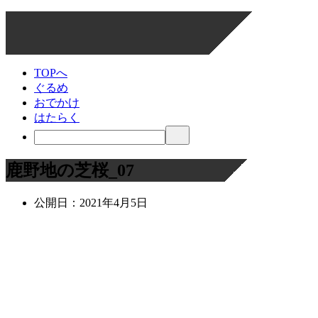
TOPへ
ぐるめ
おでかけ
はたらく
鹿野地の芝桜_07
公開日：
2021年4月5日