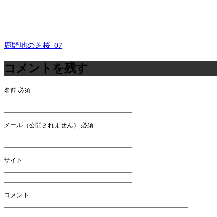
鹿野地の芝桜_07
投
稿
コメントを残す
ナ
名前
必須
ビ
ゲ
ー
メール（公開されません）
必須
シ
ョ
サイト
ン
コメント