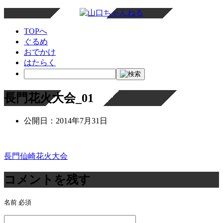
TOPへ
ぐるめ
おでかけ
はたらく
長門花火大会_01
公開日：
2014年7月31日
長門仙崎花火大会
投
稿
コメントを残す
ナ
名前
必須
ビ
ゲ