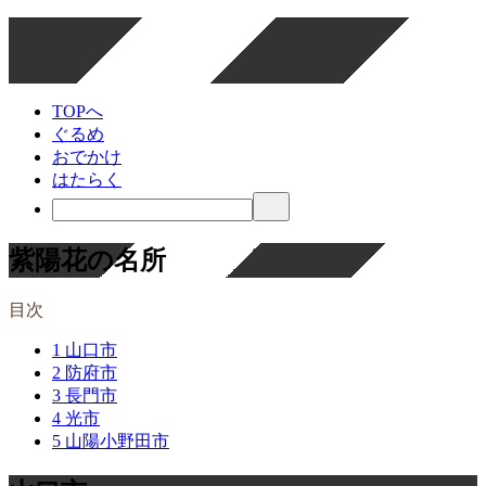
TOPへ
ぐるめ
おでかけ
はたらく
紫陽花の名所
目次
1
山口市
2
防府市
3
長門市
4
光市
5
山陽小野田市