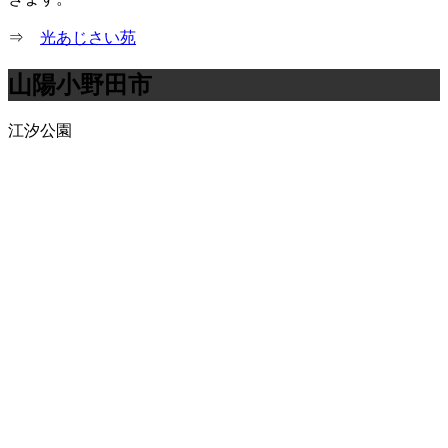
⇒
光あじさい苑
山陽小野田市
江汐公園