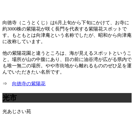
向徳寺（こうとくじ）は6月上旬から下旬にかけて、お寺に
約3000株の紫陽花が咲く長門を代表する紫陽花スポットで
す。もともとは向津庵という名称でしたが、昭和から向津庵
に改称しています。
他の紫陽花園と違うところは、海が見えるスポットというこ
と。場所が山の中腹にあり、目の前に油谷湾が広がる県内で
も唯一無二の場所。やや市街地から離れるもののぜひ足を運
んでいただきたい名所です。
⇒
向徳寺の紫陽花
光市
光あじさい苑