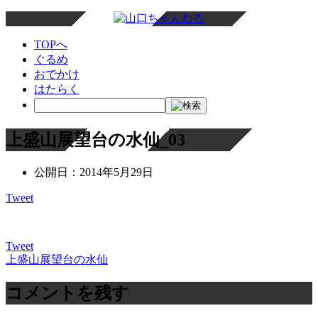
TOPへ
ぐるめ
おでかけ
はたらく
上盛山展望台の水仙_03
公開日：
2014年5月29日
Tweet
Tweet
上盛山展望台の水仙
投
稿
コメントを残す
ナ