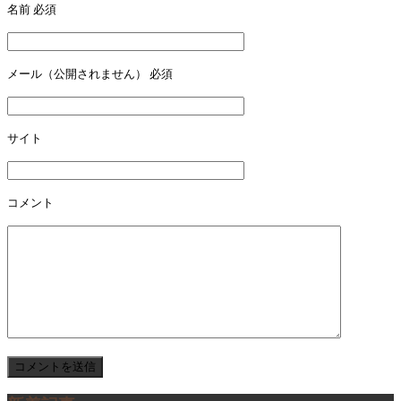
名前
必須
ビ
ゲ
ー
メール（公開されません）
必須
シ
ョ
サイト
ン
コメント