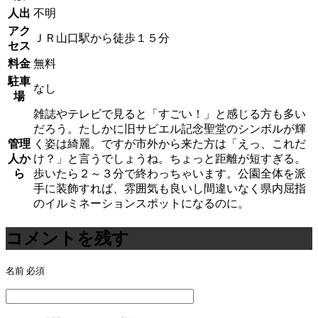
人出
不明
アク
ＪＲ山口駅から徒歩１５分
セス
料金
無料
駐車
なし
場
雑誌やテレビで見ると「すごい！」と感じる方も多い
だろう。たしかに旧サビエル記念聖堂のシンボルが輝
管理
く姿は綺麗。ですが市外から来た方は「えっ、これだ
人か
け？」と言うでしょうね。ちょっと距離が短すぎる。
ら
歩いたら２～３分で終わっちゃいます。公園全体を派
手に装飾すれば、雰囲気も良いし間違いなく県内屈指
のイルミネーションスポットになるのに。
コメントを残す
名前
必須