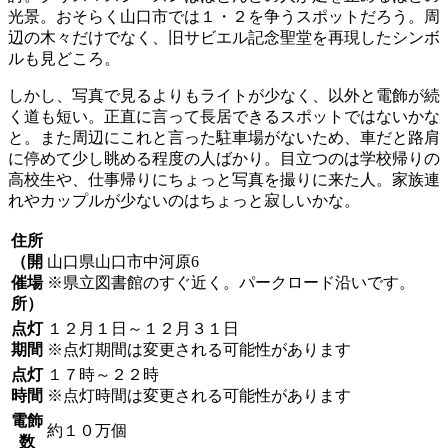
光景。おそらく山口市では１・２を争うスポットだろう。周
辺の木々だけでなく、旧サビエル記念聖堂を再現したシンボ
ルも見どころ。
しかし、写真で見るよりもライトが少なく、以外と電飾が続
く道も短い。正直に言って長居できるスポットではないかな
と。また周辺にこれと言った駐車場がないため、車だと路肩
に停めて少し眺める程度の人ばかり。目立つのは学校帰りの
高校生や、仕事帰りにちょっと写真を撮りに来た人。家族連
れやカップルが少ないのはちょっと寂しいかな。
住所
（開
山口県山口市中河原6
催場
※県立図書館のすぐ近く。パークロード沿いです。
所）
点灯
１２月１日～１２月３１日
期間
※点灯期間は変更される可能性があります
点灯
１７時～２２時
時間
※点灯時間は変更される可能性があります
電飾
約１０万個
数