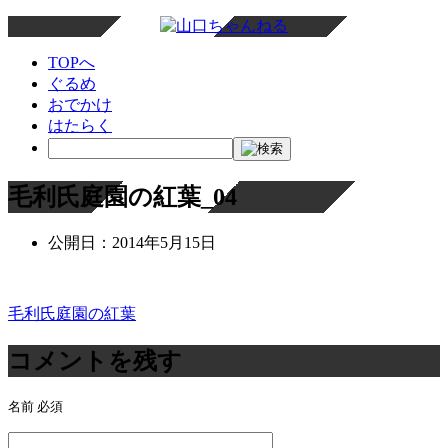
TOPへ
ぐるめ
おでかけ
はたらく
毛利氏庭園の紅葉_04
公開日：
2014年5月15日
毛利氏庭園の紅葉
投
稿
コメントを残す
ナ
名前
必須
ビ
ゲ