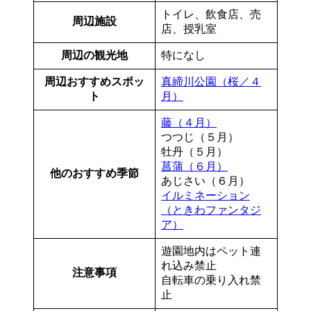
トイレ、飲食店、売
周辺施設
店、授乳室
周辺の観光地
特になし
周辺おすすめスポッ
真締川公園（桜／４
ト
月）
藤（４月）
つつじ（５月）
牡丹（５月）
菖蒲（６月）
他のおすすめ季節
あじさい（６月）
イルミネーション
（ときわファンタジ
ア）
遊園地内はペット連
れ込み禁止
注意事項
自転車の乗り入れ禁
止