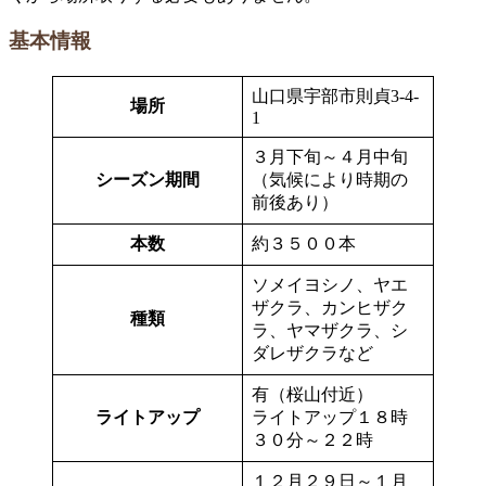
基本情報
山口県宇部市則貞3-4-
場所
1
３月下旬～４月中旬
シーズン期間
（気候により時期の
前後あり）
本数
約３５００本
ソメイヨシノ、ヤエ
ザクラ、カンヒザク
種類
ラ、ヤマザクラ、シ
ダレザクラなど
有（桜山付近）
ライトアップ
ライトアップ１８時
３０分～２２時
１２月２９日～１月