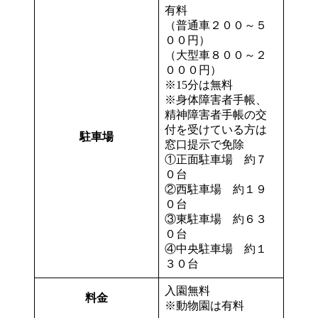
有料
（普通車２００～５
００円）
（大型車８００～２
０００円）
※15分は無料
※身体障害者手帳、
精神障害者手帳の交
付を受けている方は
駐車場
窓口提示で免除
①正面駐車場 約７
０台
②西駐車場 約１９
０台
③東駐車場 約６３
０台
④中央駐車場 約１
３０台
入園無料
料金
※動物園は有料