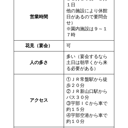
１日
他の施設により休館
営業時間
日があるので要問合
せ）
※園内施設は９～１
７時
花見（宴会）
可
多い（宴会するなら
人の多さ
土日は朝早くから来
る必要がある）
①ＪＲ常盤駅から徒
歩２０分
②ＪＲ新山口駅から
バス３０分
アクセス
③宇部ＩＣから車で
約１５分
④宇部空港から車で
約１０分