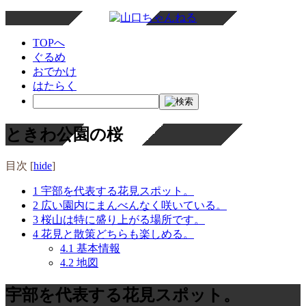
TOPへ
ぐるめ
おでかけ
はたらく
ときわ公園の桜
目次
[
hide
]
1
宇部を代表する花見スポット。
2
広い園内にまんべんなく咲いている。
3
桜山は特に盛り上がる場所です。
4
花見と散策どちらも楽しめる。
4.1
基本情報
4.2
地図
宇部を代表する花見スポット。