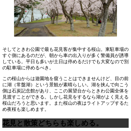
そしてときわ公園で最も花見客が集中する桜山。東駐車場の
すぐ側にあるのだが、朝から車の出入りが多く警備員が誘導
している。平日も多いが土日は停めるだけでも大変なので別
の駐車場に停めるべき。
この桜山からは遊園地を窺うことはできませんけど、目の前
に湖（常盤湖）という景観が素晴らしい。湖を挟んで向こう
側は石炭記念館があり、ここの展望台からときわ公園全体を
見渡すことができる。しかし花見をするなら湖がよく見える
桜山だろうと思います。また桜山の夜はライトアップするた
め夜桜も楽しめます。
花見と散策どちらも楽しめる。