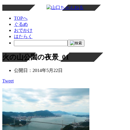
TOPへ
ぐるめ
おでかけ
はたらく
火の山公園の夜景_01
公開日：
2014年5月22日
Tweet