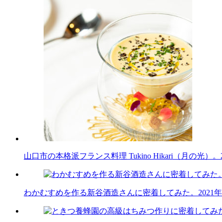
山口市の本格派フランス料理 Tukino Hikari（月の光）。
わかむすめを作る新谷酒造さんに密着してみた。
2021