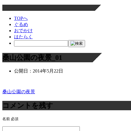
TOPへ
ぐるめ
おでかけ
はたらく
桑山公園の夜景_01
公開日：
2014年5月22日
桑山公園の夜景
投
稿
コメントを残す
ナ
名前
必須
ビ
ゲ