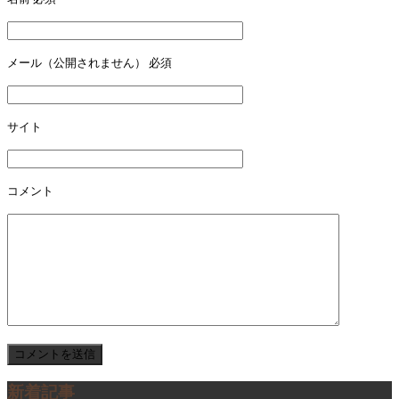
ビ
ゲ
ー
メール（公開されません）
必須
シ
ョ
サイト
ン
コメント
新着記事