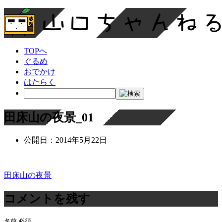
TOPへ
ぐるめ
おでかけ
はたらく
田床山の夜景_01
公開日：
2014年5月22日
田床山の夜景
投
稿
コメントを残す
ナ
名前
必須